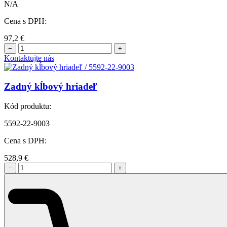
N/A
Cena s DPH:
97,2
€
−
+
Kontaktujte nás
Zadný kĺbový hriadeľ
Kód produktu:
5592-22-9003
Cena s DPH:
528,9
€
−
+