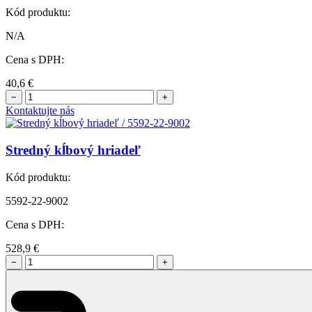
Kód produktu:
N/A
Cena s DPH:
40,6
€
−
+
Kontaktujte nás
Stredný kĺbový hriadeľ
Kód produktu:
5592-22-9002
Cena s DPH:
528,9
€
−
+