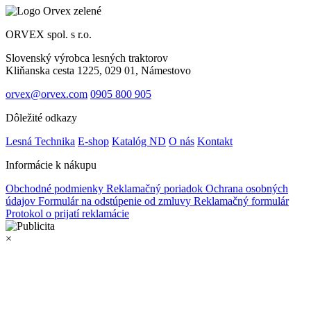
ORVEX spol. s r.o.
Slovenský výrobca lesných traktorov
Kliňanska cesta 1225, 029 01, Námestovo
orvex@orvex.com
0905 800 905
Dôležité odkazy
Lesná Technika
E-shop
Katalóg ND
O nás
Kontakt
Informácie k nákupu
Obchodné podmienky
Reklamačný poriadok
Ochrana osobných
údajov
Formulár na odstúpenie od zmluvy
Reklamačný formulár
Protokol o prijatí reklamácie
×