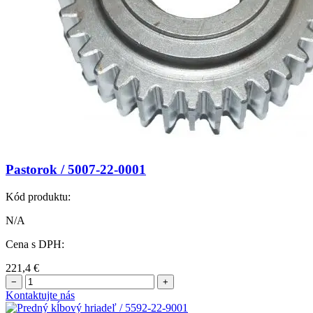
Pastorok / 5007-22-0001
Kód produktu:
N/A
Cena s DPH:
221,4
€
−
+
Kontaktujte nás