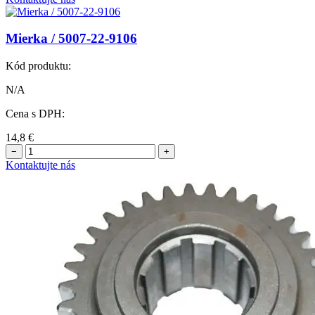
Mierka / 5007-22-9106
Kód produktu:
N/A
Cena s DPH:
14,8
€
−
+
Kontaktujte nás