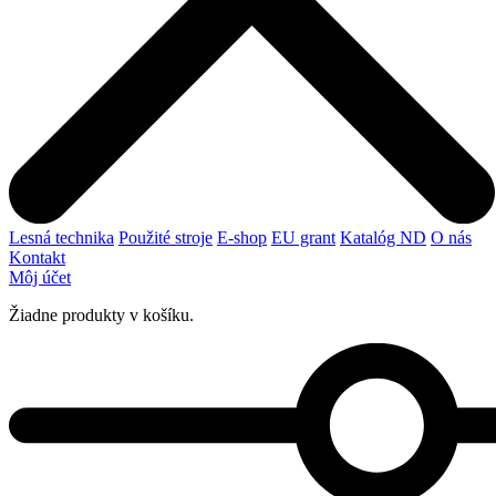
Lesná technika
Použité stroje
E-shop
EU grant
Katalóg ND
O nás
Kontakt
Môj účet
Žiadne produkty v košíku.