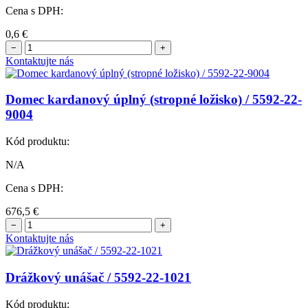
Cena s DPH:
0,6
€
−
+
Kontaktujte nás
Domec kardanový úplný (stropné ložisko) / 5592-22-
9004
Kód produktu:
N/A
Cena s DPH:
676,5
€
−
+
Kontaktujte nás
Drážkový unášač / 5592-22-1021
Kód produktu: