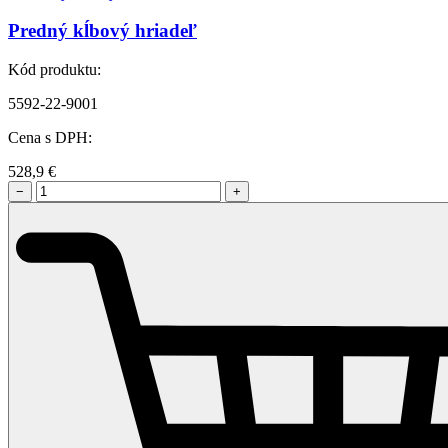
Predný kĺbový hriadeľ
Kód produktu:
5592-22-9001
Cena s DPH:
528,9
€
−
+