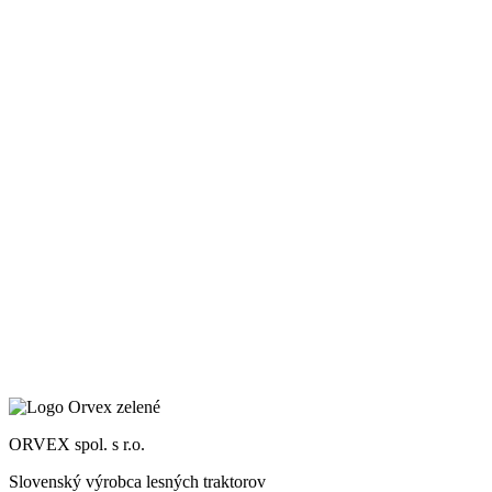
K
C
2
K
ORVEX spol. s r.o.
Slovenský výrobca lesných traktorov