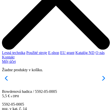
Lesná technika
Použité stroje
E-shop
EU grant
Katalóg ND
O nás
Kontakt
Môj účet
Žiadne produkty v košíku.
Bowdenová hadica / 5592-05-0005
5,5
€
s DPH
5592-05-0005
poz. v kat. č. 14