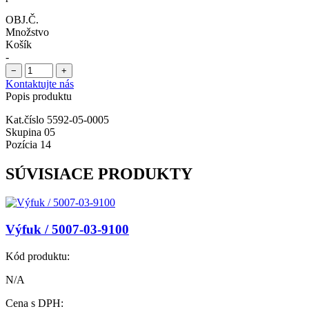
OBJ.Č.
Množstvo
Košík
-
−
+
Kontaktujte nás
Popis produktu
Kat.číslo 5592-05-0005
Skupina 05
Pozícia 14
SÚVISIACE PRODUKTY
Výfuk / 5007-03-9100
Kód produktu:
N/A
Cena s DPH: