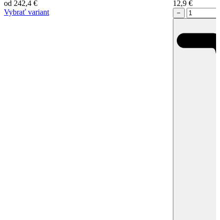
od
242,4
€
12,9
€
Vybrať variant
−