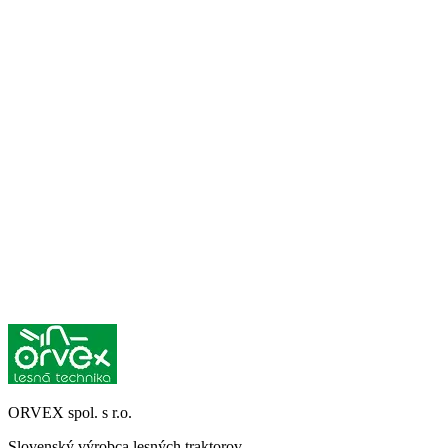
ORVEX spol. s r.o.
Slovenský výrobca lesných traktorov