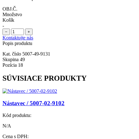
OBJ.Č.
Množstvo
Košík
-
−
+
Kontaktujte nás
Popis produktu
Kat. číslo 5007-49-9131
Skupina 49
Pozícia 18
SÚVISIACE PRODUKTY
Nástavec / 5007-02-9102
Kód produktu:
N/A
Cena s DPH: