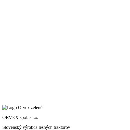
K
ORVEX spol. s r.o.
Slovenský výrobca lesných traktorov