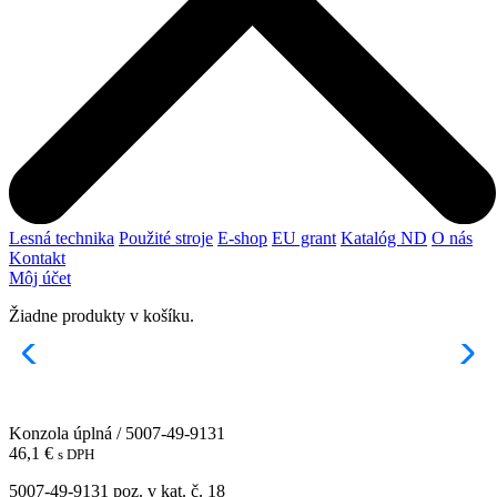
Lesná technika
Použité stroje
E-shop
EU grant
Katalóg ND
O nás
Kontakt
Môj účet
Žiadne produkty v košíku.
Konzola úplná / 5007-49-9131
46,1
€
s DPH
5007-49-9131 poz. v kat. č. 18