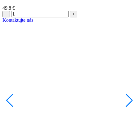
49,8
€
−
+
Kontaktujte nás
K
C
6