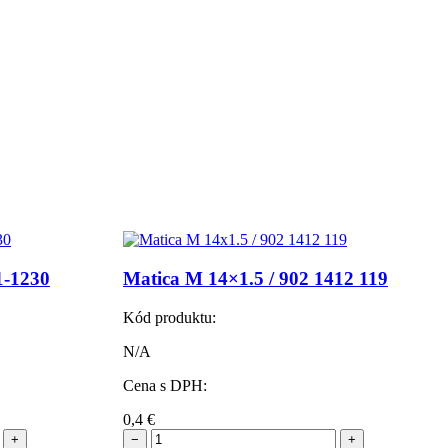
1-1230
Matica M 14×1.5 / 902 1412 119
Kód produktu:
N/A
Cena s DPH:
0,4
€
+
−
+