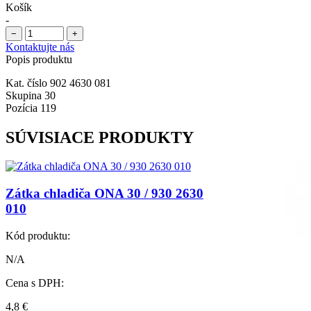
Košík
-
−
+
Kontaktujte nás
Popis produktu
Kat. číslo 902 4630 081
Skupina 30
Pozícia 119
SÚVISIACE PRODUKTY
Zátka chladiča ONA 30 / 930 2630
010
Kód produktu:
N/A
Cena s DPH:
4,8
€