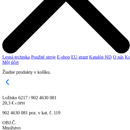
Lesná technika
Použité stroje
E-shop
EU grant
Katalóg ND
O nás
Ko
Môj účet
Žiadne produkty v košíku.
Ložisko 6217 / 902 4630 081
20,3
€
s DPH
902 4630 081 poz. v kat. č. 119
OBJ.Č.
Množstvo