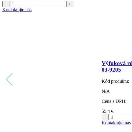
−
+
Kontaktujte nás
Výfuková r
03-9205
Kód produktu:
N/A
Cena s DPH:
55,4
€
−
Kontaktujte nás