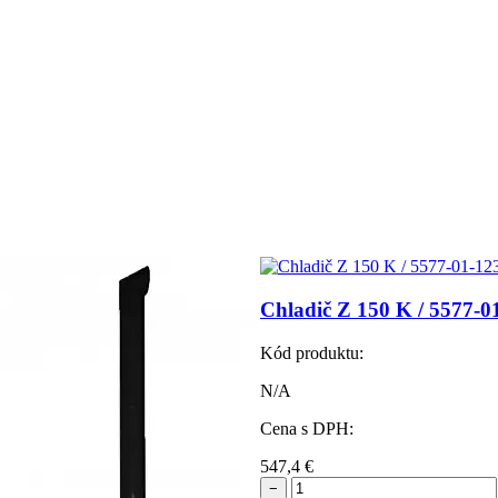
Chladič Z 150 K / 5577-0
Kód produktu:
N/A
Cena s DPH:
547,4
€
−