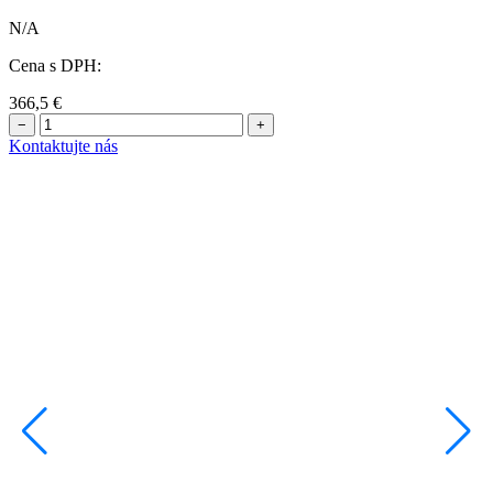
N/A
Cena s DPH:
366,5
€
−
+
Kontaktujte nás