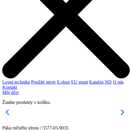
Lesná technika
Použité stroje
E-shop
EU grant
Katalóg ND
O nás
Kontakt
Môj účet
Žiadne produkty v košíku.
Páka ručného plynu / 5577-05-9035