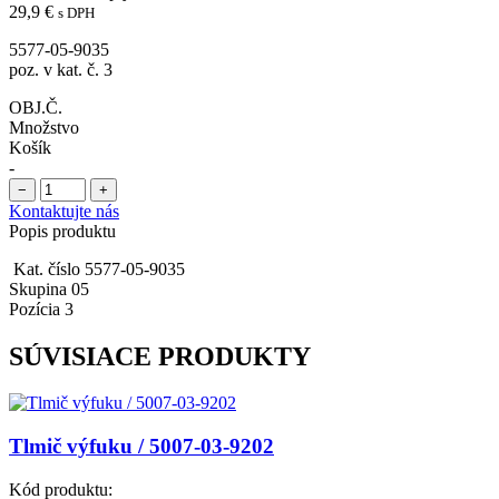
29,9
€
s DPH
5577-05-9035
poz. v kat. č. 3
OBJ.Č.
Množstvo
Košík
-
−
+
Kontaktujte nás
Popis produktu
Kat. číslo 5577-05-9035
Skupina 05
Pozícia 3
SÚVISIACE PRODUKTY
Tlmič výfuku / 5007-03-9202
Kód produktu: