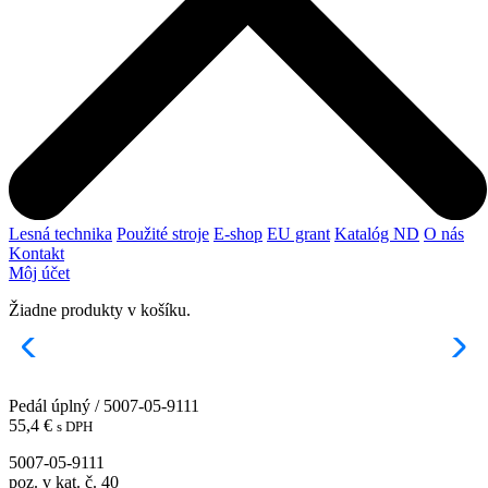
Lesná technika
Použité stroje
E-shop
EU grant
Katalóg ND
O nás
Kontakt
Môj účet
Žiadne produkty v košíku.
Pedál úplný / 5007-05-9111
55,4
€
s DPH
5007-05-9111
poz. v kat. č. 40