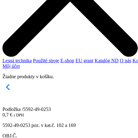
Lesná technika
Použité stroje
E-shop
EU grant
Katalóg ND
O nás
Ko
Môj účet
Žiadne produkty v košíku.
Podložka /5592-49-0253
0,7
€
s DPH
5592-49-0253 poz. v kat.č. 102 a 169
OBJ.Č.