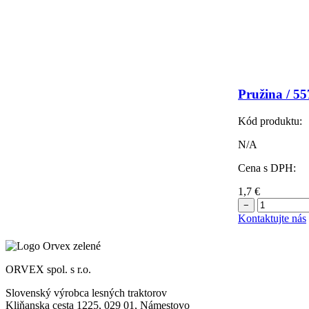
Pružina / 5
Kód produktu:
N/A
Cena s DPH:
1,7
€
−
Kontaktujte nás
ORVEX spol. s r.o.
Slovenský výrobca lesných traktorov
Kliňanska cesta 1225, 029 01, Námestovo