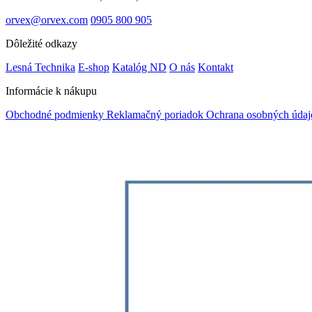
orvex@orvex.com
0905 800 905
Dôležité odkazy
Lesná Technika
E-shop
Katalóg ND
O nás
Kontakt
Informácie k nákupu
Obchodné podmienky
Reklamačný poriadok
Ochrana osobných úda