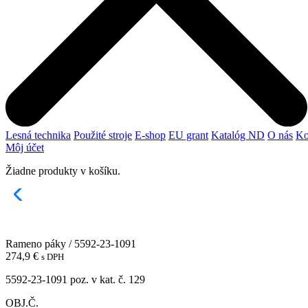
Lesná technika
Použité stroje
E-shop
EU grant
Katalóg ND
O nás
Ko
Môj účet
Žiadne produkty v košíku.
Rameno páky / 5592-23-1091
274,9
€
s DPH
5592-23-1091 poz. v kat. č. 129
OBJ.Č.