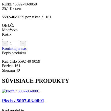
Rúrka / 5592-40-9059
25,1
€
s DPH
5592-40-9059 poz.v kat. č. 161
OBJ.Č.
Množstvo
Košík
-
−
+
Kontaktujte nás
Popis produktu
Kat. číslo 5592-40-9059
Pozícia 161
Skupina 40
SÚVISIACE PRODUKTY
Plech / 5007-03-0001
Kód produktu: