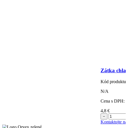
Zátka chla
Kód produktu:
N/A
Cena s DPH:
4,8
€
−
Kontaktujte ná