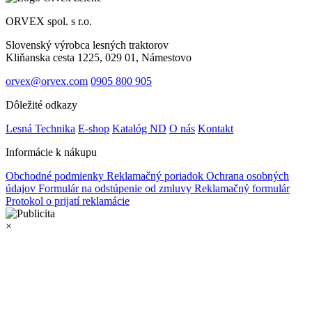
ORVEX spol. s r.o.
Slovenský výrobca lesných traktorov
Kliňanska cesta 1225, 029 01, Námestovo
orvex@orvex.com
0905 800 905
Dôležité odkazy
Lesná Technika
E-shop
Katalóg ND
O nás
Kontakt
Informácie k nákupu
Obchodné podmienky
Reklamačný poriadok
Ochrana osobných
údajov
Formulár na odstúpenie od zmluvy
Reklamačný formulár
Protokol o prijatí reklamácie
×