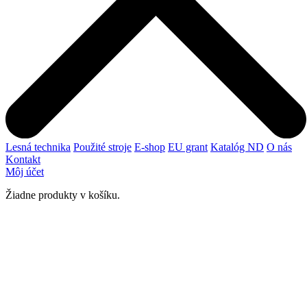
Lesná technika
Použité stroje
E-shop
EU grant
Katalóg ND
O nás
Kontakt
Môj účet
Žiadne produkty v košíku.