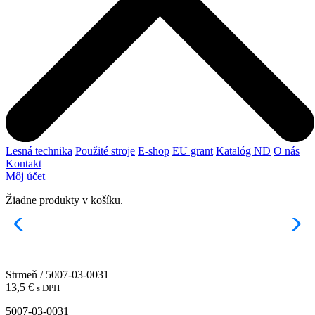
Lesná technika
Použité stroje
E-shop
EU grant
Katalóg ND
O nás
Kontakt
Môj účet
Žiadne produkty v košíku.
Strmeň / 5007-03-0031
13,5
€
s DPH
5007-03-0031