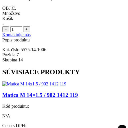
OBJ.Č.
Množstvo
Košík
-
−
+
Kontaktujte nás
Popis produktu
Kat. číslo 5575-14-1006
Pozícia 7
Skupina 14
SÚVISIACE PRODUKTY
Matica M 14×1.5 / 902 1412 119
Kód produktu:
N/A
Cena s DPH: