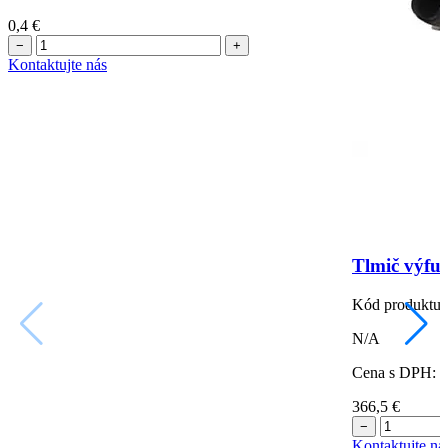
0,4
€
−
+
Kontaktujte nás
Tlmič výfu
Kód produktu:
N/A
Cena s DPH:
366,5
€
−
Kontaktujte ná