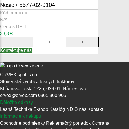
Nosič / 5577-02-9104
Kód produktu:
N/A
Cena s DPH:
33,8
€
−
+
Kontaktujte nás
ORVEX spol. s r.o.
Slovenský výrobca lesných traktorov
Kliňanska cesta 1225, 029 01, Námestovo
orvex@orvex.com
0905 800 905
Dôležité odkazy
Lesná Technika
E-shop
Katalóg ND
O nás
Kontakt
Informácie k nákupu
Obchodné podmienky
Reklamačný poriadok
Ochrana