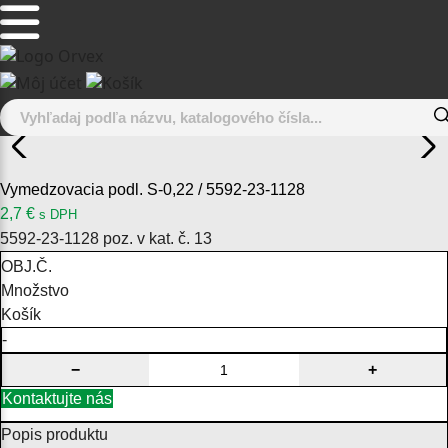
Vymedzovacia podl. S-0,22 / 5592-23-1128
2,7
€
s DPH
5592-23-1128 poz. v kat. č. 13
OBJ.Č.
Množstvo
Košík
-
−
+
Kontaktujte nás
Popis produktu