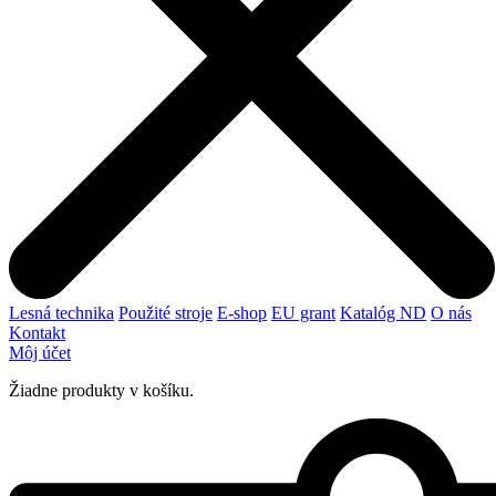
Lesná technika
Použité stroje
E-shop
EU grant
Katalóg ND
O nás
Kontakt
Môj účet
Žiadne produkty v košíku.