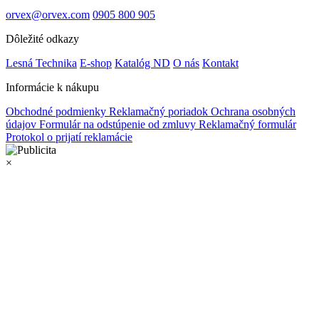
orvex@orvex.com
0905 800 905
Dôležité odkazy
Lesná Technika
E-shop
Katalóg ND
O nás
Kontakt
Informácie k nákupu
Obchodné podmienky
Reklamačný poriadok
Ochrana osobných
údajov
Formulár na odstúpenie od zmluvy
Reklamačný formulár
Protokol o prijatí reklamácie
×