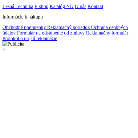
Lesná Technika
E-shop
Katalóg ND
O nás
Kontakt
Informácie k nákupu
Obchodné podmienky
Reklamačný poriadok
Ochrana osobných
údajov
Formulár na odstúpenie od zmluvy
Reklamačný formulár
Protokol o prijatí reklamácie
×