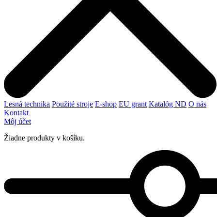
Lesná technika
Použité stroje
E-shop
EU grant
Katalóg ND
O nás
Kontakt
Môj účet
Žiadne produkty v košíku.