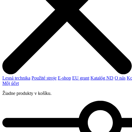
Lesná technika
Použité stroje
E-shop
EU grant
Katalóg ND
O nás
Ko
Môj účet
Žiadne produkty v košíku.