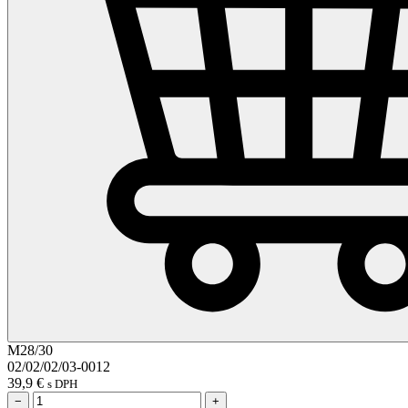
M28/30
02/02/02/03-0012
39,9
€
s DPH
−
+