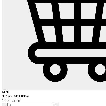
M20
02/02/02/03-0009
14,0
€
s DPH
−
+