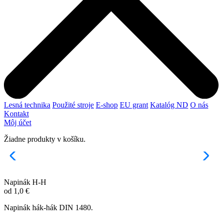
Lesná technika
Použité stroje
E-shop
EU grant
Katalóg ND
O nás
Kontakt
Môj účet
Žiadne produkty v košíku.
Napinák H-H
od
1,0
€
Napinák hák-hák DIN 1480.