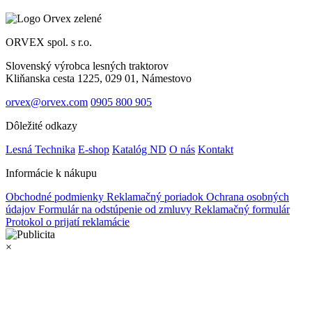
ORVEX spol. s r.o.
Slovenský výrobca lesných traktorov
Kliňanska cesta 1225, 029 01, Námestovo
orvex@orvex.com
0905 800 905
Dôležité odkazy
Lesná Technika
E-shop
Katalóg ND
O nás
Kontakt
Informácie k nákupu
Obchodné podmienky
Reklamačný poriadok
Ochrana osobných
údajov
Formulár na odstúpenie od zmluvy
Reklamačný formulár
Protokol o prijatí reklamácie
×