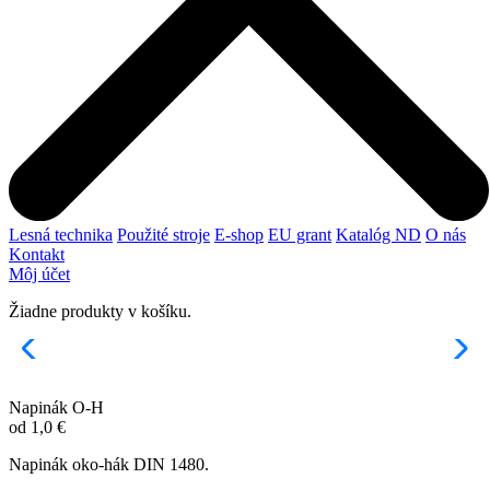
Lesná technika
Použité stroje
E-shop
EU grant
Katalóg ND
O nás
Kontakt
Môj účet
Žiadne produkty v košíku.
Napinák O-H
od
1,0
€
Napinák oko-hák DIN 1480.