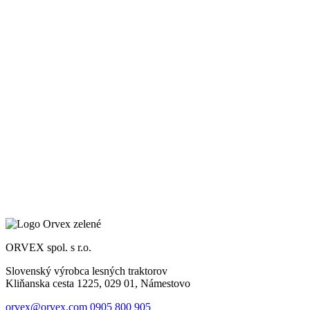
ORVEX spol. s r.o.
Slovenský výrobca lesných traktorov
Kliňanska cesta 1225, 029 01, Námestovo
orvex@orvex.com
0905 800 905