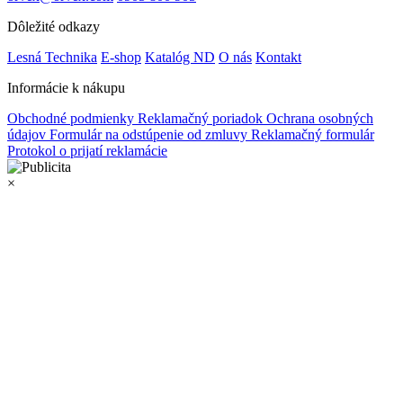
Dôležité odkazy
Lesná Technika
E-shop
Katalóg ND
O nás
Kontakt
Informácie k nákupu
Obchodné podmienky
Reklamačný poriadok
Ochrana osobných
údajov
Formulár na odstúpenie od zmluvy
Reklamačný formulár
Protokol o prijatí reklamácie
×