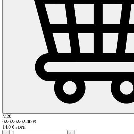
M20
02/02/02/02-0009
14,0
€
s DPH
−
+