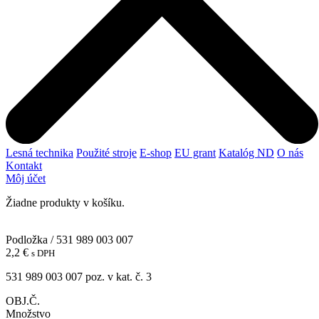
Lesná technika
Použité stroje
E-shop
EU grant
Katalóg ND
O nás
Kontakt
Môj účet
Žiadne produkty v košíku.
Podložka / 531 989 003 007
2,2
€
s DPH
531 989 003 007 poz. v kat. č. 3
OBJ.Č.
Množstvo