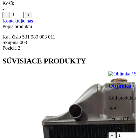
Košík
-
−
+
Kontaktujte nás
Popis produktu
Kat. číslo 531 989 003 011
Skupina 003
Pozícia 2
SÚVISIACE PRODUKTY
Objímka / 
Kód produktu:
N/A
Cena s DPH:
13,5
€
−