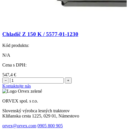
Chladič Z 150 K / 5577-01-1230
Kód produktu:
N/A
Cena s DPH:
547,4
€
−
+
Kontaktujte nás
ORVEX spol. s r.o.
Slovenský výrobca lesných traktorov
Kliňanska cesta 1225, 029 01, Námestovo
orvex@orvex.com
0905 800 905