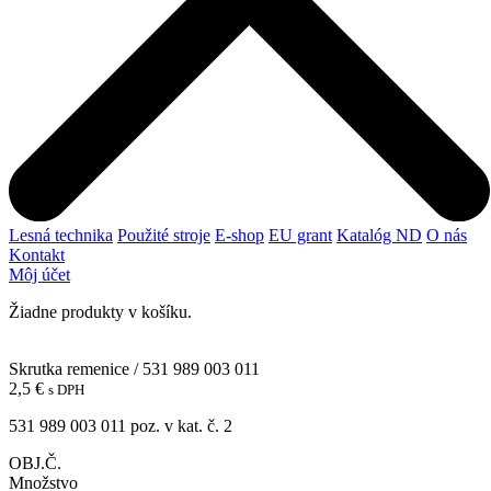
Lesná technika
Použité stroje
E-shop
EU grant
Katalóg ND
O nás
Kontakt
Môj účet
Žiadne produkty v košíku.
Skrutka remenice / 531 989 003 011
2,5
€
s DPH
531 989 003 011 poz. v kat. č. 2
OBJ.Č.
Množstvo