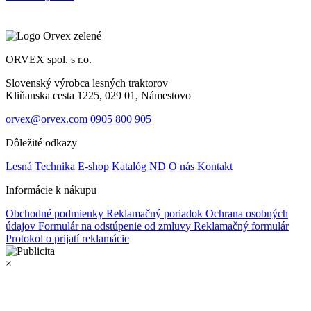
ORVEX spol. s r.o.
Slovenský výrobca lesných traktorov
Kliňanska cesta 1225, 029 01, Námestovo
orvex@orvex.com
0905 800 905
Dôležité odkazy
Lesná Technika
E-shop
Katalóg ND
O nás
Kontakt
Informácie k nákupu
Obchodné podmienky
Reklamačný poriadok
Ochrana osobných
údajov
Formulár na odstúpenie od zmluvy
Reklamačný formulár
Protokol o prijatí reklamácie
×