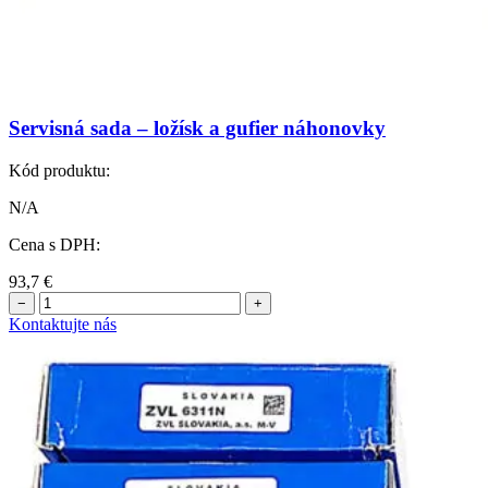
Servisná sada – ložísk a gufier náhonovky
Kód produktu:
N/A
Cena s DPH:
93,7
€
−
+
Kontaktujte nás