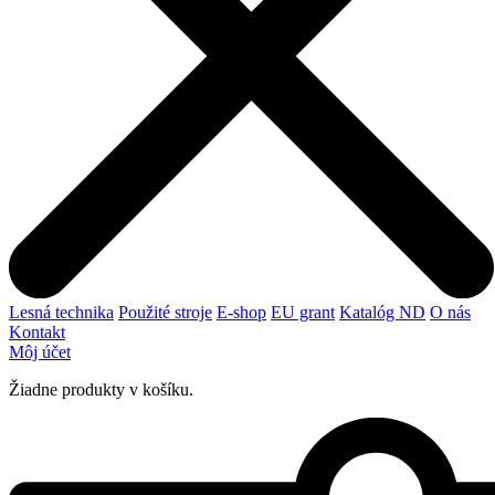
Lesná technika
Použité stroje
E-shop
EU grant
Katalóg ND
O nás
Kontakt
Môj účet
Žiadne produkty v košíku.