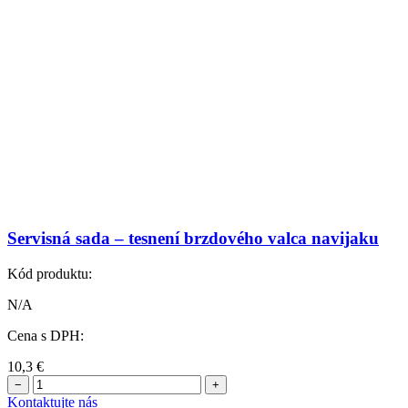
Servisná sada – tesnení brzdového valca navijaku
Kód produktu:
N/A
Cena s DPH:
10,3
€
−
+
Kontaktujte nás