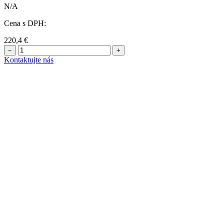
N/A
Cena s DPH:
220,4
€
−
+
Kontaktujte nás