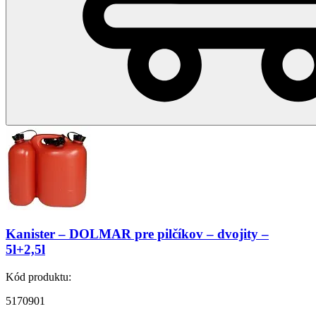
Kanister – DOLMAR pre pilčíkov – dvojity –
5l+2,5l
Kód produktu:
5170901