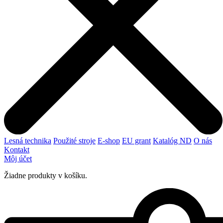
Lesná technika
Použité stroje
E-shop
EU grant
Katalóg ND
O nás
Kontakt
Môj účet
Žiadne produkty v košíku.