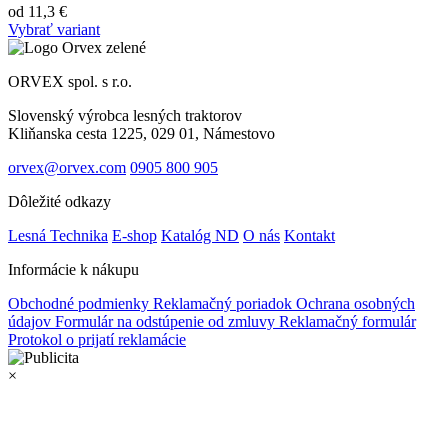
od
11,3
€
Vybrať variant
ORVEX spol. s r.o.
Slovenský výrobca lesných traktorov
Kliňanska cesta 1225, 029 01, Námestovo
orvex@orvex.com
0905 800 905
Dôležité odkazy
Lesná Technika
E-shop
Katalóg ND
O nás
Kontakt
Informácie k nákupu
Obchodné podmienky
Reklamačný poriadok
Ochrana osobných
údajov
Formulár na odstúpenie od zmluvy
Reklamačný formulár
Protokol o prijatí reklamácie
×