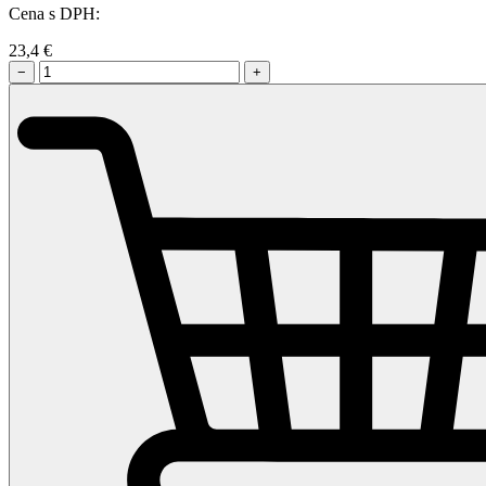
Cena s DPH:
23,4
€
−
+