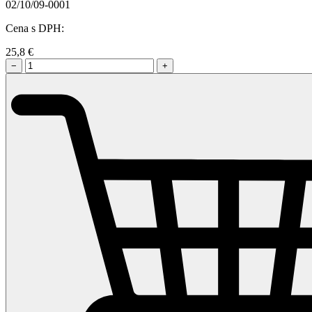
02/10/09-0001
Cena s DPH:
25,8
€
−
+