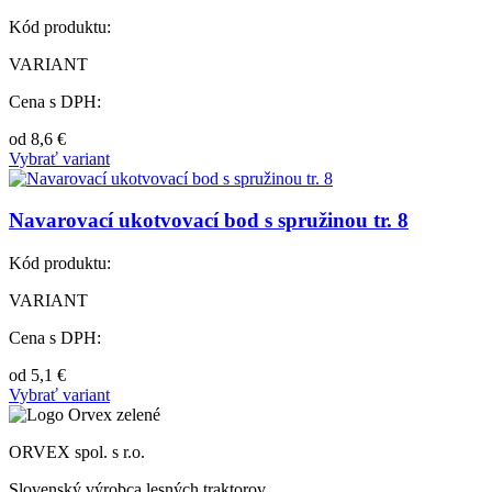
Kód produktu:
VARIANT
Cena s DPH:
od
8,6
€
Vybrať variant
Navarovací ukotvovací bod s spružinou tr. 8
Kód produktu:
VARIANT
Cena s DPH:
od
5,1
€
Vybrať variant
ORVEX spol. s r.o.
Slovenský výrobca lesných traktorov