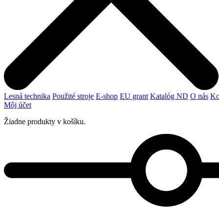
Lesná technika
Použité stroje
E-shop
EU grant
Katalóg ND
O nás
Ko
Môj účet
Žiadne produkty v košíku.