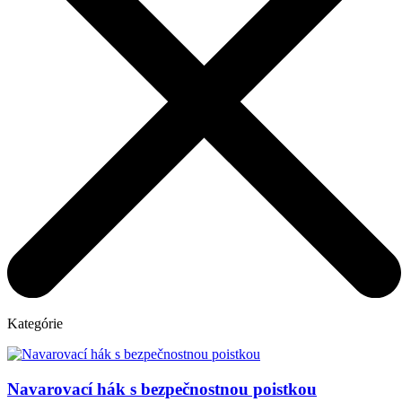
Kategórie
Navarovací hák s bezpečnostnou poistkou