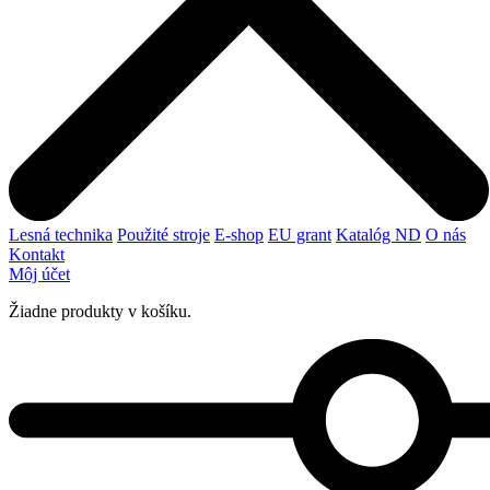
Lesná technika
Použité stroje
E-shop
EU grant
Katalóg ND
O nás
Kontakt
Môj účet
Žiadne produkty v košíku.