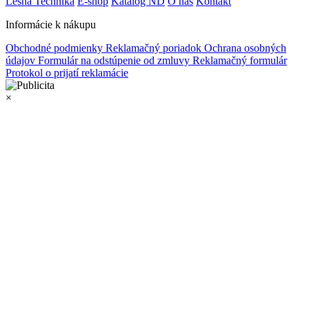
Lesná Technika
E-shop
Katalóg ND
O nás
Kontakt
Informácie k nákupu
Obchodné podmienky
Reklamačný poriadok
Ochrana osobných
údajov
Formulár na odstúpenie od zmluvy
Reklamačný formulár
Protokol o prijatí reklamácie
×