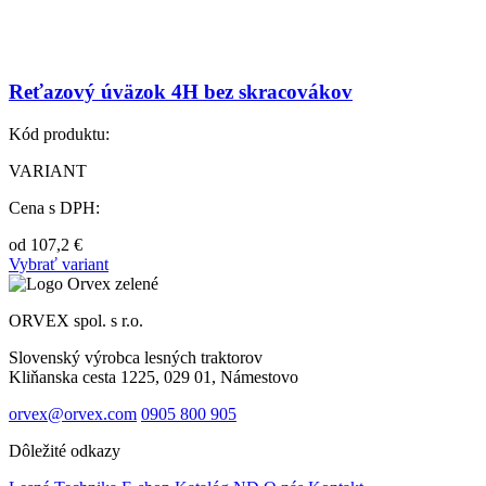
Reťazový úväzok 4H bez skracovákov
Kód produktu:
VARIANT
Cena s DPH:
od
107,2
€
Vybrať variant
ORVEX spol. s r.o.
Slovenský výrobca lesných traktorov
Kliňanska cesta 1225, 029 01, Námestovo
orvex@orvex.com
0905 800 905
Dôležité odkazy