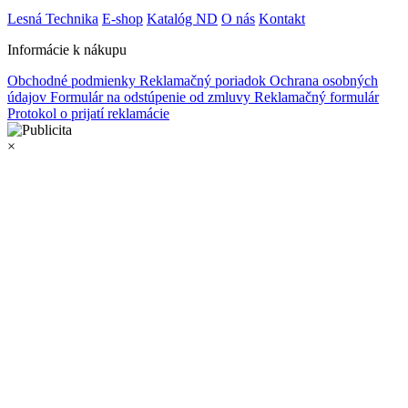
Lesná Technika
E-shop
Katalóg ND
O nás
Kontakt
Informácie k nákupu
Obchodné podmienky
Reklamačný poriadok
Ochrana osobných
údajov
Formulár na odstúpenie od zmluvy
Reklamačný formulár
Protokol o prijatí reklamácie
×