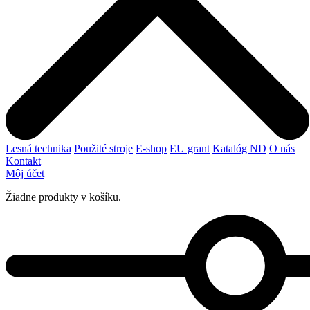
Lesná technika
Použité stroje
E-shop
EU grant
Katalóg ND
O nás
Kontakt
Môj účet
Žiadne produkty v košíku.