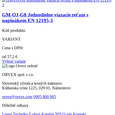
GM-OJ-G8 Jednodielne viazacie reťaze s
napinákom EN 12195-3
Kód produktu:
VARIANT
Cena s DPH:
od
57,2
€
Vybrať variant
ORVEX spol. s r.o.
Slovenský výrobca lesných traktorov
Kliňanska cesta 1225, 029 01, Námestovo
orvex@orvex.com
0905 800 905
Dôležité odkazy
Lesná Technika
E-shop
Katalóg ND
O nás
Kontakt