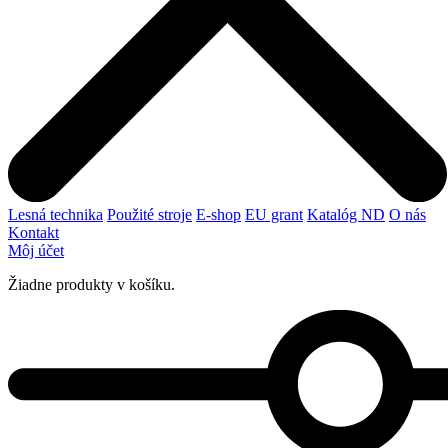
Lesná technika
Použité stroje
E-shop
EU grant
Katalóg ND
O nás
Kontakt
Môj účet
Žiadne produkty v košíku.