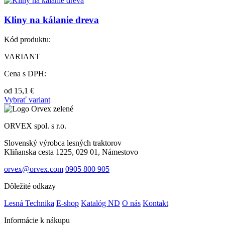
Kliny na kálanie dreva
Kód produktu:
VARIANT
Cena s DPH:
od
15,1
€
Vybrať variant
ORVEX spol. s r.o.
Slovenský výrobca lesných traktorov
Kliňanska cesta 1225, 029 01, Námestovo
orvex@orvex.com
0905 800 905
Dôležité odkazy
Lesná Technika
E-shop
Katalóg ND
O nás
Kontakt
Informácie k nákupu