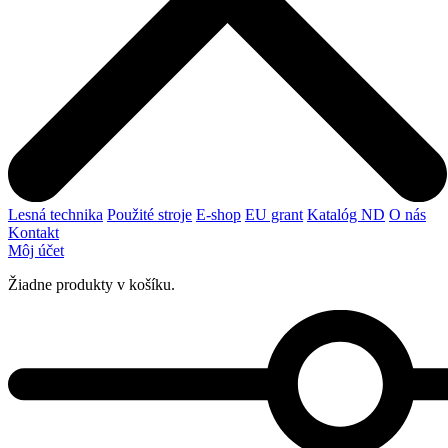
Lesná technika
Použité stroje
E-shop
EU grant
Katalóg ND
O nás
Kontakt
Môj účet
Žiadne produkty v košíku.