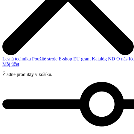
Lesná technika
Použité stroje
E-shop
EU grant
Katalóg ND
O nás
Ko
Môj účet
Žiadne produkty v košíku.