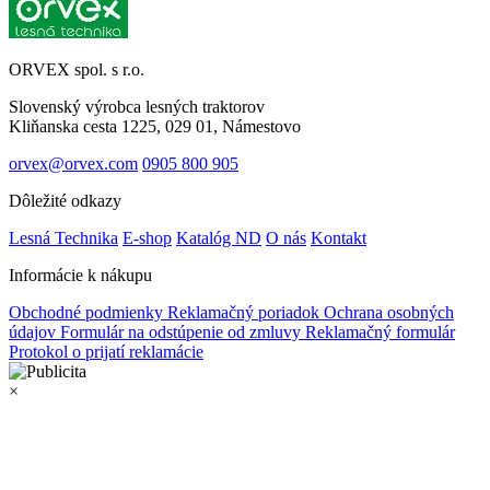
ORVEX spol. s r.o.
Slovenský výrobca lesných traktorov
Kliňanska cesta 1225, 029 01, Námestovo
orvex@orvex.com
0905 800 905
Dôležité odkazy
Lesná Technika
E-shop
Katalóg ND
O nás
Kontakt
Informácie k nákupu
Obchodné podmienky
Reklamačný poriadok
Ochrana osobných
údajov
Formulár na odstúpenie od zmluvy
Reklamačný formulár
Protokol o prijatí reklamácie
×