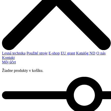
Lesná technika
Použité stroje
E-shop
EU grant
Katalóg ND
O nás
Kontakt
Môj účet
Žiadne produkty v košíku.