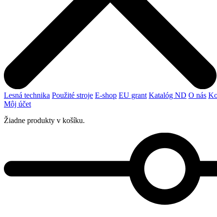
Lesná technika
Použité stroje
E-shop
EU grant
Katalóg ND
O nás
Ko
Môj účet
Žiadne produkty v košíku.