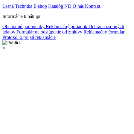
Lesná Technika
E-shop
Katalóg ND
O nás
Kontakt
Informácie k nákupu
Obchodné podmienky
Reklamačný poriadok
Ochrana osobných
údajov
Formulár na odstúpenie od zmluvy
Reklamačný formulár
Protokol o prijatí reklamácie
×