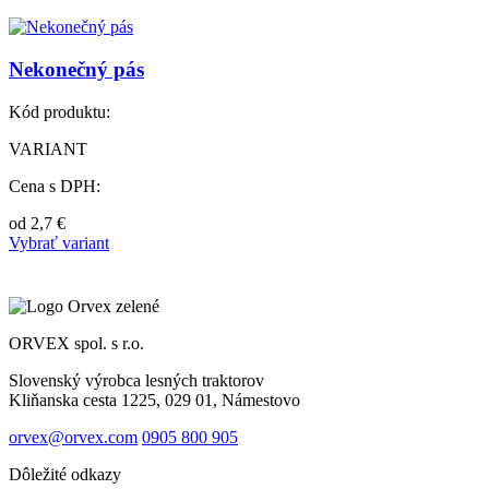
Nekonečný pás
Kód produktu:
VARIANT
Cena s DPH:
od
2,7
€
Vybrať variant
ORVEX spol. s r.o.
Slovenský výrobca lesných traktorov
Kliňanska cesta 1225, 029 01, Námestovo
orvex@orvex.com
0905 800 905
Dôležité odkazy