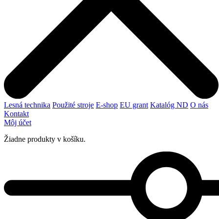
Lesná technika
Použité stroje
E-shop
EU grant
Katalóg ND
O nás
Kontakt
Môj účet
Žiadne produkty v košíku.