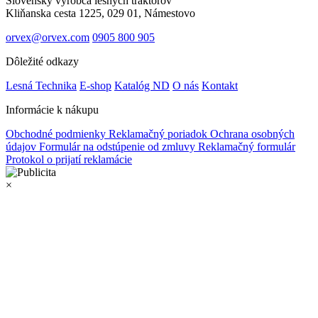
Slovenský výrobca lesných traktorov
Kliňanska cesta 1225, 029 01, Námestovo
orvex@orvex.com
0905 800 905
Dôležité odkazy
Lesná Technika
E-shop
Katalóg ND
O nás
Kontakt
Informácie k nákupu
Obchodné podmienky
Reklamačný poriadok
Ochrana osobných
údajov
Formulár na odstúpenie od zmluvy
Reklamačný formulár
Protokol o prijatí reklamácie
×