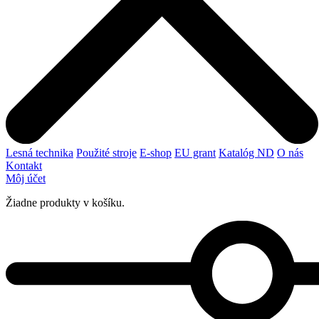
Lesná technika
Použité stroje
E-shop
EU grant
Katalóg ND
O nás
Kontakt
Môj účet
Žiadne produkty v košíku.