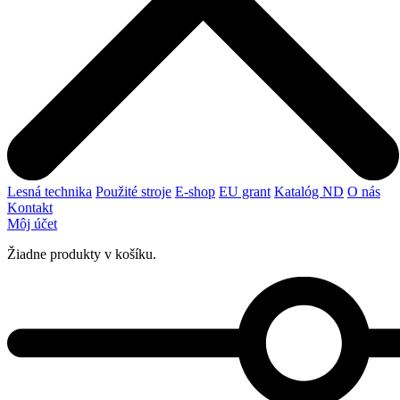
Lesná technika
Použité stroje
E-shop
EU grant
Katalóg ND
O nás
Kontakt
Môj účet
Žiadne produkty v košíku.