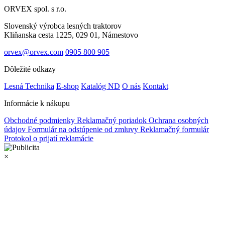
ORVEX spol. s r.o.
Slovenský výrobca lesných traktorov
Kliňanska cesta 1225, 029 01, Námestovo
orvex@orvex.com
0905 800 905
Dôležité odkazy
Lesná Technika
E-shop
Katalóg ND
O nás
Kontakt
Informácie k nákupu
Obchodné podmienky
Reklamačný poriadok
Ochrana osobných
údajov
Formulár na odstúpenie od zmluvy
Reklamačný formulár
Protokol o prijatí reklamácie
×