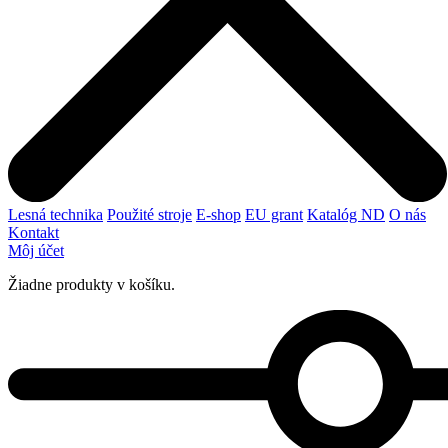
Lesná technika
Použité stroje
E-shop
EU grant
Katalóg ND
O nás
Kontakt
Môj účet
Žiadne produkty v košíku.