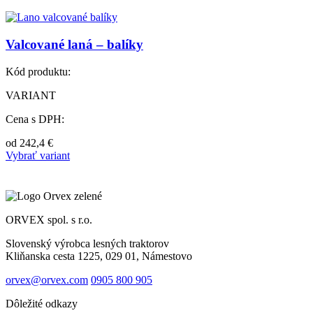
Valcované laná – balíky
Kód produktu:
VARIANT
Cena s DPH:
od
242,4
€
Vybrať variant
ORVEX spol. s r.o.
Slovenský výrobca lesných traktorov
Kliňanska cesta 1225, 029 01, Námestovo
orvex@orvex.com
0905 800 905
Dôležité odkazy