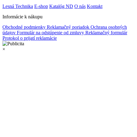
Lesná Technika
E-shop
Katalóg ND
O nás
Kontakt
Informácie k nákupu
Obchodné podmienky
Reklamačný poriadok
Ochrana osobných
údajov
Formulár na odstúpenie od zmluvy
Reklamačný formulár
Protokol o prijatí reklamácie
×