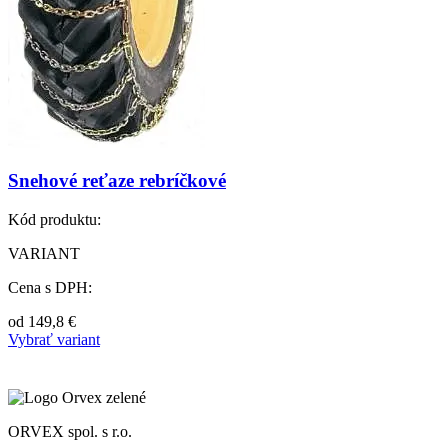
Snehové reťaze rebríčkové
Kód produktu:
VARIANT
Cena s DPH:
od
149,8
€
Vybrať variant
ORVEX spol. s r.o.