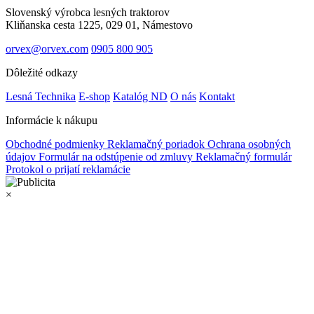
Slovenský výrobca lesných traktorov
Kliňanska cesta 1225, 029 01, Námestovo
orvex@orvex.com
0905 800 905
Dôležité odkazy
Lesná Technika
E-shop
Katalóg ND
O nás
Kontakt
Informácie k nákupu
Obchodné podmienky
Reklamačný poriadok
Ochrana osobných
údajov
Formulár na odstúpenie od zmluvy
Reklamačný formulár
Protokol o prijatí reklamácie
×