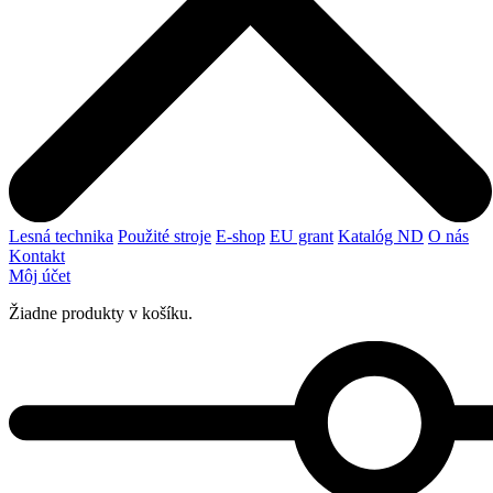
Lesná technika
Použité stroje
E-shop
EU grant
Katalóg ND
O nás
Kontakt
Môj účet
Žiadne produkty v košíku.