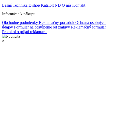
Lesná Technika
E-shop
Katalóg ND
O nás
Kontakt
Informácie k nákupu
Obchodné podmienky
Reklamačný poriadok
Ochrana osobných
údajov
Formulár na odstúpenie od zmluvy
Reklamačný formulár
Protokol o prijatí reklamácie
×