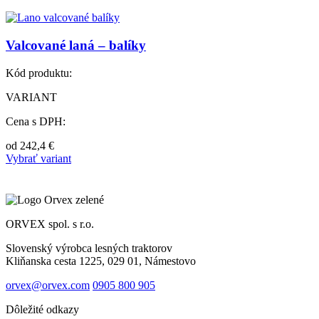
Valcované laná – balíky
Kód produktu:
VARIANT
Cena s DPH:
od
242,4
€
Vybrať variant
ORVEX spol. s r.o.
Slovenský výrobca lesných traktorov
Kliňanska cesta 1225, 029 01, Námestovo
orvex@orvex.com
0905 800 905
Dôležité odkazy