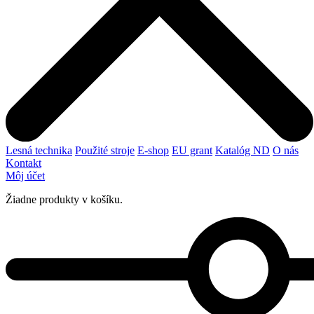
Lesná technika
Použité stroje
E-shop
EU grant
Katalóg ND
O nás
Kontakt
Môj účet
Žiadne produkty v košíku.