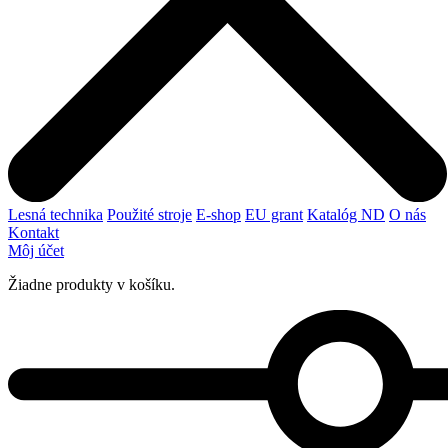
Lesná technika
Použité stroje
E-shop
EU grant
Katalóg ND
O nás
Kontakt
Môj účet
Žiadne produkty v košíku.