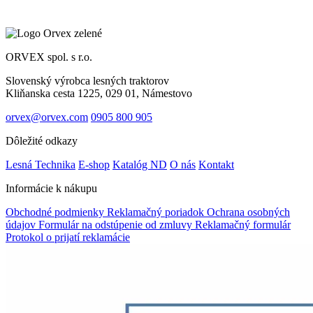
ORVEX spol. s r.o.
Slovenský výrobca lesných traktorov
Kliňanska cesta 1225, 029 01, Námestovo
orvex@orvex.com
0905 800 905
Dôležité odkazy
Lesná Technika
E-shop
Katalóg ND
O nás
Kontakt
Informácie k nákupu
Obchodné podmienky
Reklamačný poriadok
Ochrana osobných
údajov
Formulár na odstúpenie od zmluvy
Reklamačný formulár
Protokol o prijatí reklamácie