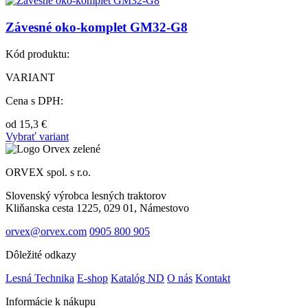
Závesné oko-komplet GM32-G8
Kód produktu:
VARIANT
Cena s DPH:
od
15,3
€
Vybrať variant
ORVEX spol. s r.o.
Slovenský výrobca lesných traktorov
Kliňanska cesta 1225, 029 01, Námestovo
orvex@orvex.com
0905 800 905
Dôležité odkazy
Lesná Technika
E-shop
Katalóg ND
O nás
Kontakt
Informácie k nákupu