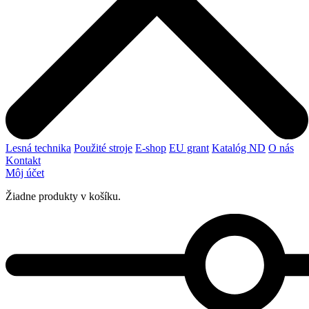
Lesná technika
Použité stroje
E-shop
EU grant
Katalóg ND
O nás
Kontakt
Môj účet
Žiadne produkty v košíku.