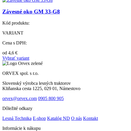
Závesné oko GM 33-G8
Kód produktu:
VARIANT
Cena s DPH:
od
4,6
€
Vybrať variant
ORVEX spol. s r.o.
Slovenský výrobca lesných traktorov
Kliňanska cesta 1225, 029 01, Námestovo
orvex@orvex.com
0905 800 905
Dôležité odkazy
Lesná Technika
E-shop
Katalóg ND
O nás
Kontakt
Informácie k nákupu