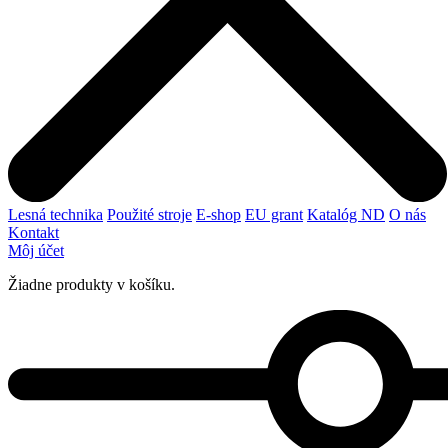
Lesná technika
Použité stroje
E-shop
EU grant
Katalóg ND
O nás
Kontakt
Môj účet
Žiadne produkty v košíku.