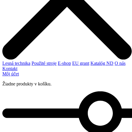
Lesná technika
Použité stroje
E-shop
EU grant
Katalóg ND
O nás
Kontakt
Môj účet
Žiadne produkty v košíku.