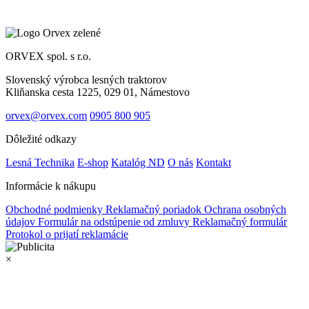
ORVEX spol. s r.o.
Slovenský výrobca lesných traktorov
Kliňanska cesta 1225, 029 01, Námestovo
orvex@orvex.com
0905 800 905
Dôležité odkazy
Lesná Technika
E-shop
Katalóg ND
O nás
Kontakt
Informácie k nákupu
Obchodné podmienky
Reklamačný poriadok
Ochrana osobných
údajov
Formulár na odstúpenie od zmluvy
Reklamačný formulár
Protokol o prijatí reklamácie
×