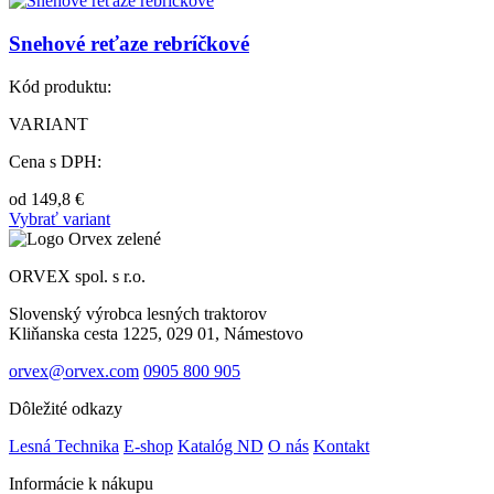
Snehové reťaze rebríčkové
Kód produktu:
VARIANT
Cena s DPH:
od
149,8
€
Vybrať variant
ORVEX spol. s r.o.
Slovenský výrobca lesných traktorov
Kliňanska cesta 1225, 029 01, Námestovo
orvex@orvex.com
0905 800 905
Dôležité odkazy
Lesná Technika
E-shop
Katalóg ND
O nás
Kontakt
Informácie k nákupu