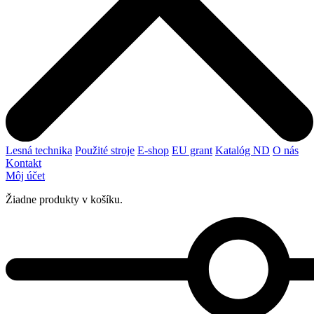
Lesná technika
Použité stroje
E-shop
EU grant
Katalóg ND
O nás
Kontakt
Môj účet
Žiadne produkty v košíku.