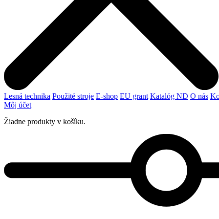
Lesná technika
Použité stroje
E-shop
EU grant
Katalóg ND
O nás
Ko
Môj účet
Žiadne produkty v košíku.