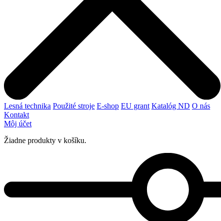
Lesná technika
Použité stroje
E-shop
EU grant
Katalóg ND
O nás
Kontakt
Môj účet
Žiadne produkty v košíku.