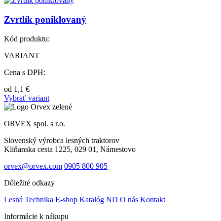
Zvrtlík poniklovaný
Kód produktu:
VARIANT
Cena s DPH:
od
1,1
€
Vybrať variant
ORVEX spol. s r.o.
Slovenský výrobca lesných traktorov
Kliňanska cesta 1225, 029 01, Námestovo
orvex@orvex.com
0905 800 905
Dôležité odkazy
Lesná Technika
E-shop
Katalóg ND
O nás
Kontakt
Informácie k nákupu