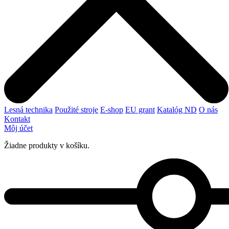
Lesná technika
Použité stroje
E-shop
EU grant
Katalóg ND
O nás
Kontakt
Môj účet
Žiadne produkty v košíku.