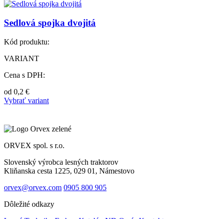
Sedlová spojka dvojitá
Kód produktu:
VARIANT
Cena s DPH:
od
0,2
€
Vybrať variant
ORVEX spol. s r.o.
Slovenský výrobca lesných traktorov
Kliňanska cesta 1225, 029 01, Námestovo
orvex@orvex.com
0905 800 905
Dôležité odkazy