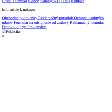
Lesná Technika
E-shop
Katalóg ND
O nás
Kontakt
Informácie k nákupu
Obchodné podmienky
Reklamačný poriadok
Ochrana osobných
údajov
Formulár na odstúpenie od zmluvy
Reklamačný formulár
Protokol o prijatí reklamácie
×