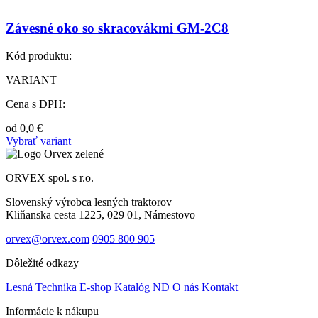
Závesné oko so skracovákmi GM-2C8
Kód produktu:
VARIANT
Cena s DPH:
od
0,0
€
Vybrať variant
ORVEX spol. s r.o.
Slovenský výrobca lesných traktorov
Kliňanska cesta 1225, 029 01, Námestovo
orvex@orvex.com
0905 800 905
Dôležité odkazy
Lesná Technika
E-shop
Katalóg ND
O nás
Kontakt
Informácie k nákupu