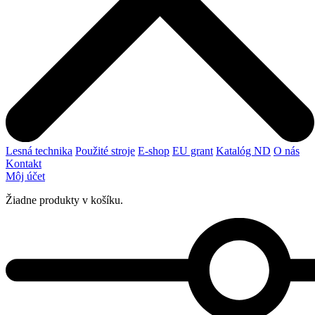
Lesná technika
Použité stroje
E-shop
EU grant
Katalóg ND
O nás
Kontakt
Môj účet
Žiadne produkty v košíku.