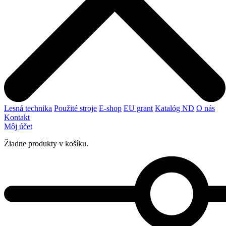
Lesná technika
Použité stroje
E-shop
EU grant
Katalóg ND
O nás
Kontakt
Môj účet
Žiadne produkty v košíku.