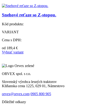
Snehové reťaze so Z-stopou.
Kód produktu:
VARIANT
Cena s DPH:
od
189,4
€
Vybrať variant
ORVEX spol. s r.o.
Slovenský výrobca lesných traktorov
Kliňanska cesta 1225, 029 01, Námestovo
orvex@orvex.com
0905 800 905
Dôležité odkazy