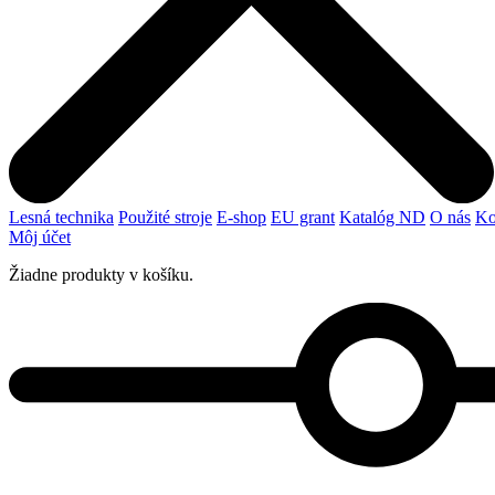
Lesná technika
Použité stroje
E-shop
EU grant
Katalóg ND
O nás
Ko
Môj účet
Žiadne produkty v košíku.