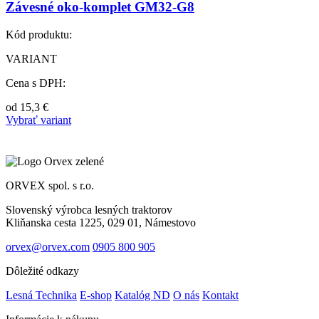
Závesné oko-komplet GM32-G8
Kód produktu:
VARIANT
Cena s DPH:
od
15,3
€
Vybrať variant
ORVEX spol. s r.o.
Slovenský výrobca lesných traktorov
Kliňanska cesta 1225, 029 01, Námestovo
orvex@orvex.com
0905 800 905
Dôležité odkazy
Lesná Technika
E-shop
Katalóg ND
O nás
Kontakt