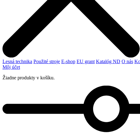
Lesná technika
Použité stroje
E-shop
EU grant
Katalóg ND
O nás
Ko
Môj účet
Žiadne produkty v košíku.