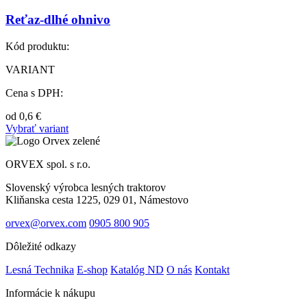
Reťaz-dlhé ohnivo
Kód produktu:
VARIANT
Cena s DPH:
od
0,6
€
Vybrať variant
ORVEX spol. s r.o.
Slovenský výrobca lesných traktorov
Kliňanska cesta 1225, 029 01, Námestovo
orvex@orvex.com
0905 800 905
Dôležité odkazy
Lesná Technika
E-shop
Katalóg ND
O nás
Kontakt
Informácie k nákupu