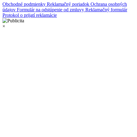
Obchodné podmienky
Reklamačný poriadok
Ochrana osobných
údajov
Formulár na odstúpenie od zmluvy
Reklamačný formulár
Protokol o prijatí reklamácie
×