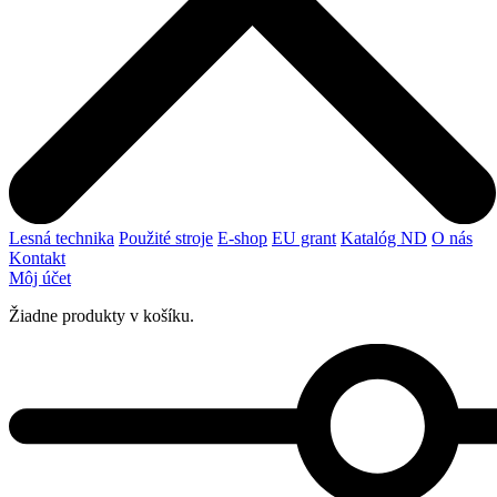
Lesná technika
Použité stroje
E-shop
EU grant
Katalóg ND
O nás
Kontakt
Môj účet
Žiadne produkty v košíku.