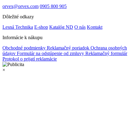
orvex@orvex.com
0905 800 905
Dôležité odkazy
Lesná Technika
E-shop
Katalóg ND
O nás
Kontakt
Informácie k nákupu
Obchodné podmienky
Reklamačný poriadok
Ochrana osobných
údajov
Formulár na odstúpenie od zmluvy
Reklamačný formulár
Protokol o prijatí reklamácie
×