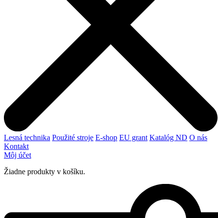
Lesná technika
Použité stroje
E-shop
EU grant
Katalóg ND
O nás
Kontakt
Môj účet
Žiadne produkty v košíku.